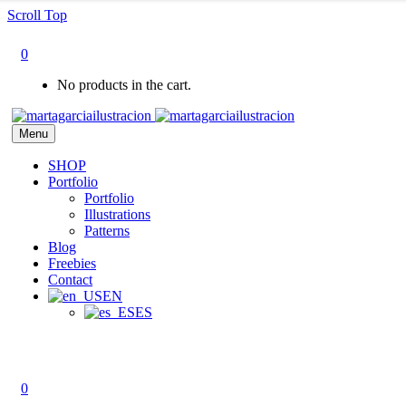
Scroll Top
0
No products in the cart.
Menu
SHOP
Portfolio
Portfolio
Illustrations
Patterns
Blog
Freebies
Contact
EN
ES
0