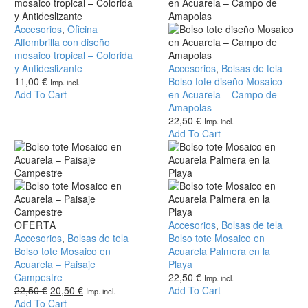
Alfombrilla
Accesorios
,
Oficina
con
Alfombrilla con diseño
diseño
mosaico tropical – Colorida
mosaico
y Antideslizante
Bolso
Accesorios
,
Bolsas de tela
tropical
11,00
€
tote
Bolso tote diseño Mosaico
Imp. incl.
–
Add To Cart
diseño
en Acuarela – Campo de
Colorida
Mosaico
Amapolas
y
en
22,50
€
Imp. incl.
Antideslizante
Acuarela
Add To Cart
–
Campo
de
Amapolas
Bolso
OFERTA
Bolso
Accesorios
,
Bolsas de tela
tote
Accesorios
,
Bolsas de tela
tote
Bolso tote Mosaico en
Mosaico
Bolso tote Mosaico en
Mosaico
Acuarela Palmera en la
en
Acuarela – Paisaje
en
Playa
Acuarela
Campestre
Acuarela
22,50
€
Imp. incl.
–
22,50
€
El
20,50
€
El
Palmera
Add To Cart
Imp. incl.
Paisaje
Add To Cart
precio
precio
en