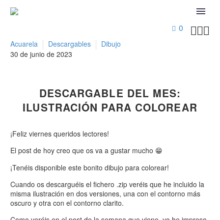
0



Acuarela
Descargables
Dibujo
30 de junio de 2023
DESCARGABLE DEL MES:
ILUSTRACIÓN PARA COLOREAR
¡Feliz viernes queridos lectores!
El post de hoy creo que os va a gustar mucho 😁
¡Tenéis disponible este bonito dibujo para colorear!
Cuando os descarguéis el fichero .zip veréis que he incluido la
misma ilustración en dos versiones, una con el contorno más
oscuro y otra con el contorno clarito.
Como veréis en el post de la semana que viene, yo he impreso