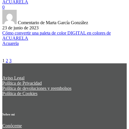
ACUARELA
0
Comentario de Marta García González
23 de junio de 2023
Cómo convertir una paleta de color DIGITAL en colores de
ACUARELA
Acuarela
1
2
3
Aviso Legal
Política de Privacidad
Política de devoluciones y reembolsos
Política de Cookies
Sobre mi
Conóceme