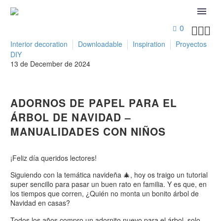
0



Interior decoration
Downloadable
Inspiration
Proyectos
DIY
13 de December de 2024
ADORNOS DE PAPEL PARA EL
ÁRBOL DE NAVIDAD –
MANUALIDADES CON NIÑOS
¡Feliz día queridos lectores!
Siguiendo con la temática navideña 🎄, hoy os traigo un tutorial
super sencillo para pasar un buen rato en familia. Y es que, en
los tiempos que corren, ¿Quién no monta un bonito árbol de
Navidad en casas?
Todos los años compro un adornito nuevo para el árbol, solo