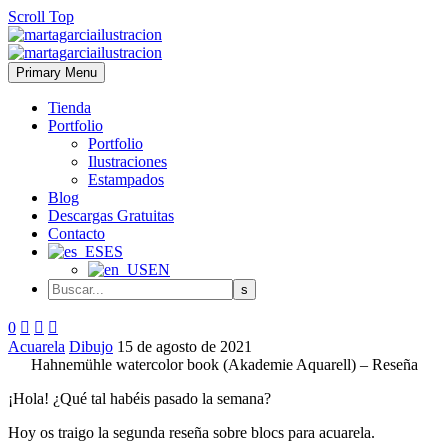
Scroll Top
Primary Menu
Tienda
Portfolio
Portfolio
Ilustraciones
Estampados
Blog
Descargas Gratuitas
Contacto
ES
EN
0



Acuarela
Dibujo
15 de agosto de 2021
Hahnemühle watercolor book (Akademie Aquarell) – Reseña
¡Hola! ¿Qué tal habéis pasado la semana?
Hoy os traigo la segunda reseña sobre blocs para acuarela.