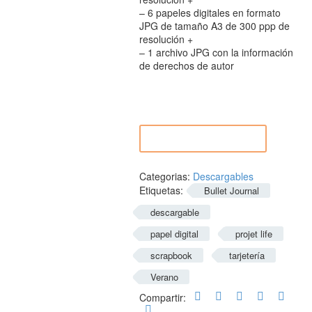
– 6 papeles digitales en formato
JPG de tamaño A3 de 300 ppp de
resolución +
– 1 archivo JPG con la información
de derechos de autor
Papeles
Digitales
AÑADIR AL CARRITO
RAYOS
DE
SOL
Categorias:
Descargables
|
Etiquetas:
Bullet Journal
6
diseños
descargable
|
A4
papel digital
projet life
|
scrapbook
tarjetería
A3
cantidad
Verano
Compartir: