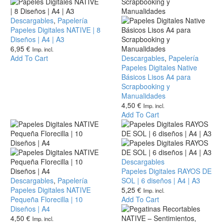
|
A4
Papeles
Descargables
,
Papelería
Digitales
Papeles Digitales NATIVE | 8
NATIVE
Diseños | A4 | A3
|
6,95
€
Imp. incl.
8
Add To Cart
Papeles
Descargables
,
Papelería
Diseños
Digitales
Papeles Digitales Native
|
Native
Básicos Lisos A4 para
A4
Básicos
Scrapbooking y
|
Lisos
Manualidades
A3
A4
4,50
€
Imp. incl.
para
Add To Cart
Scrapbooking
y
Manualidades
Papeles
Descargables
Digitales
Papeles Digitales RAYOS DE
Papeles
Descargables
,
Papelería
RAYOS
SOL | 6 diseños | A4 | A3
Digitales
Papeles Digitales NATIVE
DE
5,25
€
Imp. incl.
NATIVE
Pequeña Florecilla | 10
SOL
Add To Cart
Pequeña
Diseños | A4
|
Florecilla
4,50
€
6
Imp. incl.