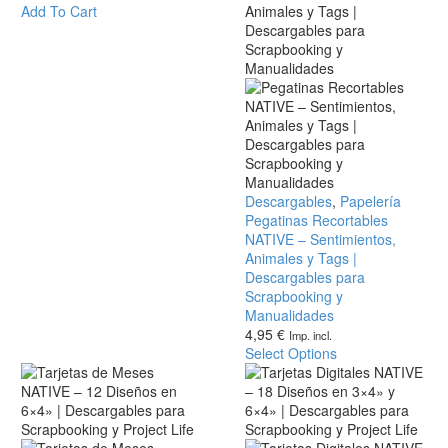
|
Add To Cart
diseños
10
|
Diseños
A4
|
|
A4
A3
Pegatinas
Descargables
,
Papelería
Recortables
Pegatinas Recortables
NATIVE
NATIVE – Sentimientos,
–
Animales y Tags |
Sentimientos,
Descargables para
Animales
Scrapbooking y
y
Manualidades
Tags
4,95
€
Imp. incl.
|
Select Options
Este
Descargables
producto
para
tiene
Scrapbooking
múltiples
y
variantes.