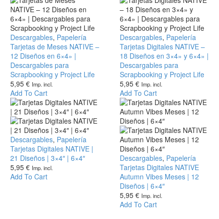
Manualidades
Las
opciones
se
pueden
Tarjetas
Descargables
,
Papelería
Tarjetas
Descargables
,
elegir
Papelería
de
Tarjetas de Meses NATIVE –
Digitales
Tarjetas Digitales NATIVE –
en
Meses
12 Diseños en 6×4» |
NATIVE
18 Diseños en 3×4» y 6×4» |
la
NATIVE
Descargables para
–
Descargables para
página
–
Scrapbooking y Project Life
18
Scrapbooking y Project Life
de
12
5,95
€
Diseños
5,95
€
producto
Imp. incl.
Imp. incl.
Diseños
Add To Cart
en
Add To Cart
en
3×4»
6×4»
y
|
6×4»
Descargables
|
para
Tarjetas
Descargables
,
Papelería
Descargables
Scrapbooking
Digitales
Tarjetas Digitales NATIVE |
para
y
NATIVE
21 Diseños | 3×4″ | 6×4″
Scrapbooking
Tarjetas
Descargables
,
Papelería
Project
|
5,95
€
y
Digitales
Tarjetas Digitales NATIVE
Imp. incl.
Life
21
Add To Cart
Project
NATIVE
Autumn Vibes Meses | 12
Diseños
Life
Autumn
Diseños | 6×4″
|
Vibes
5,95
€
Imp. incl.
3×4″
Meses
Add To Cart
|
|