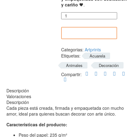
y cariño
🖤.
Ilustración
Lechuza
en
Acuarela
AÑADIR AL CARRITO
cantidad
Categorias:
Artprints
Etiquetas:
Acuarela
Animales
Decoración
Compartir:
Descripción
Valoraciones
Descripción
Cada pieza está creada, firmada y empaquetada con mucho
amor, ideal para quienes buscan decorar con arte único.
Características del producto:
Peso del papel: 235 g/m²